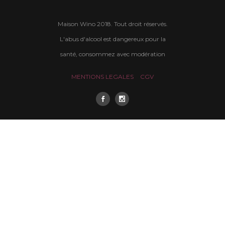
Maison Wino 2018. Tout droit réservés.
L'abus d'alcool est dangereux pour la
santé, consommez avec modération
MENTIONS LEGALES
CGV