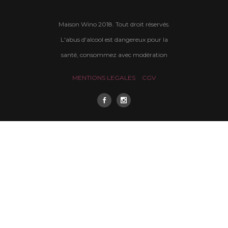
Maison Wino 2018. Tout droit réservés.
L'abus d'alcool est dangereux pour la
santé, consommez avec modération
MENTIONS LEGALES
CGV