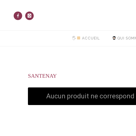
🖐
ACCUEIL
QUI SOM
SANTENAY
Aucun produit ne correspond à