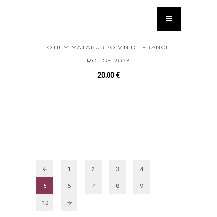
OTIUM MATABURRO VIN DE FRANCE
ROUGE 2023
20,00
€
←
1
2
3
4
5
6
7
8
9
10
→