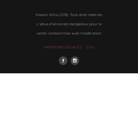
Maison Wino 2018. Tout droit réservés.
L'abus d'alcool est dangereux pour la
santé, consommez avec modération
MENTIONS LEGALES
CGV