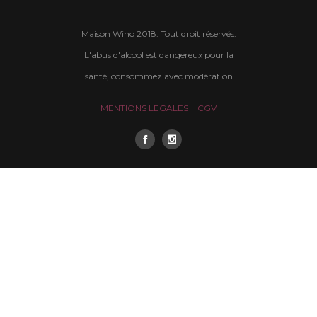
Maison Wino 2018. Tout droit réservés.
L'abus d'alcool est dangereux pour la
santé, consommez avec modération
MENTIONS LEGALES
CGV