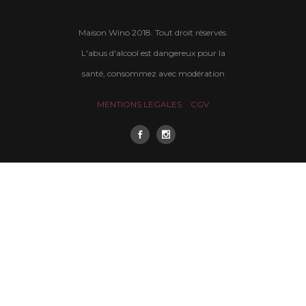
Maison Wino 2018. Tout droit réservés.
L'abus d'alcool est dangereux pour la
santé, consommez avec modération
MENTIONS LEGALES
CGV