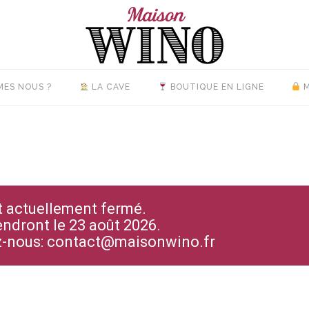
MES NOUS ?
LA CAVE
BOUTIQUE EN LIGNE
M
st actuellement fermé.
endront le 23 août 2026.
ez-nous: contact@maisonwino.fr