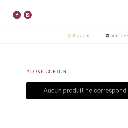
🖐
ACCUEIL
QUI SOM
ALOXE-CORTON
Aucun produit ne correspond à