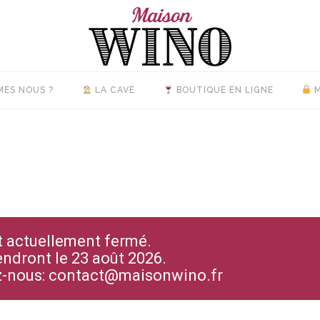
MES NOUS ?
LA CAVE
BOUTIQUE EN LIGNE
M
st actuellement fermé.
endront le 23 août 2026.
ez-nous: contact@maisonwino.fr