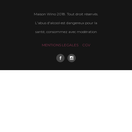
Maison Wino 2018. Tout droit réservés.
L'abus d'alcool est dangereux pour la
santé, consommez avec modération
MENTIONS LEGALES
CGV