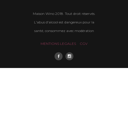
Maison Wino 2018. Tout droit réservés.
L'abus d'alcool est dangereux pour la
santé, consommez avec modération
MENTIONS LEGALES
CGV