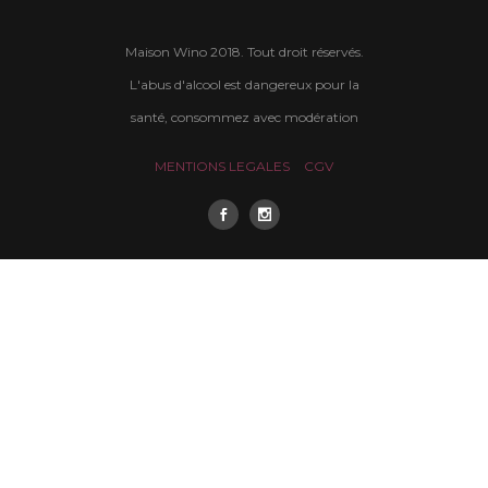
Maison Wino 2018. Tout droit réservés.
L'abus d'alcool est dangereux pour la
santé, consommez avec modération
MENTIONS LEGALES
CGV