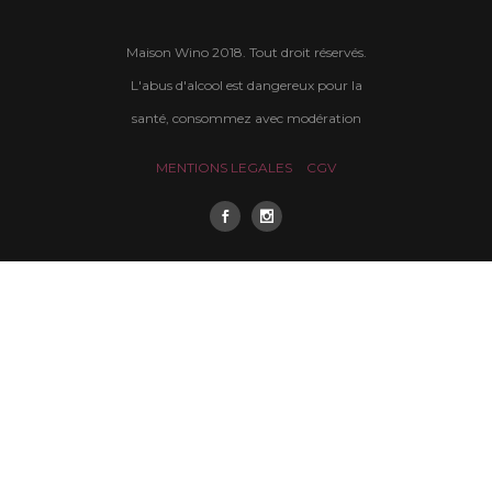
Maison Wino 2018. Tout droit réservés.
L'abus d'alcool est dangereux pour la
santé, consommez avec modération
MENTIONS LEGALES
CGV