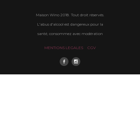
Maison Wino 2018. Tout droit réservés.
L'abus d'alcool est dangereux pour la
santé, consommez avec modération
MENTIONS LEGALES
CGV