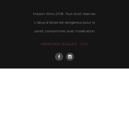
Maison Wino 2018. Tout droit réservés.
L'abus d'alcool est dangereux pour la
santé, consommez avec modération
MENTIONS LEGALES
CGV