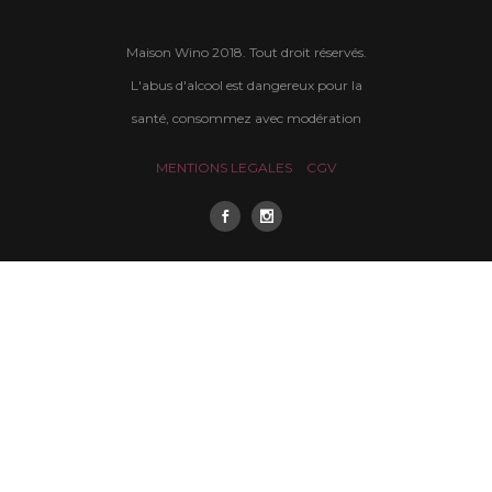
Maison Wino 2018. Tout droit réservés.
L'abus d'alcool est dangereux pour la
santé, consommez avec modération
MENTIONS LEGALES
CGV