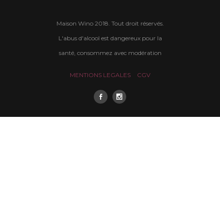
Maison Wino 2018. Tout droit réservés.
L'abus d'alcool est dangereux pour la
santé, consommez avec modération
MENTIONS LEGALES
CGV