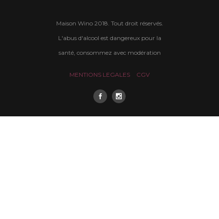
Maison Wino 2018. Tout droit réservés.
L'abus d'alcool est dangereux pour la
santé, consommez avec modération
MENTIONS LEGALES
CGV