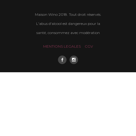
Maison Wino 2018. Tout droit réservés.
L'abus d'alcool est dangereux pour la
santé, consommez avec modération
MENTIONS LEGALES
CGV