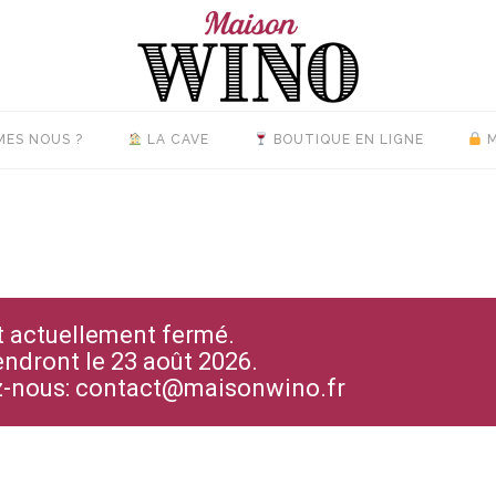
MES NOUS ?
LA CAVE
BOUTIQUE EN LIGNE
M
st actuellement fermé.
endront le 23 août 2026.
ez-nous: contact@maisonwino.fr