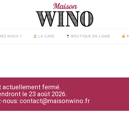
MES NOUS ?
LA CAVE
BOUTIQUE EN LIGNE
M
st actuellement fermé.
endront le 23 août 2026.
ez-nous: contact@maisonwino.fr