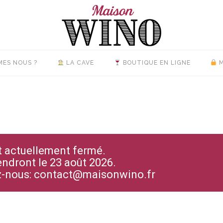
MES NOUS ?
LA CAVE
BOUTIQUE EN LIGNE
M
st actuellement fermé.
endront le 23 août 2026.
ez-nous: contact@maisonwino.fr