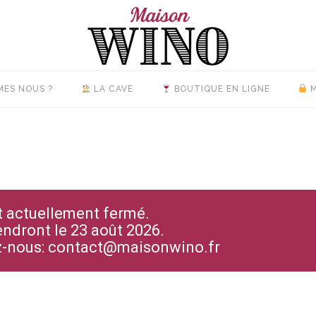
MES NOUS ?
LA CAVE
BOUTIQUE EN LIGNE
M
st actuellement fermé.
endront le 23 août 2026.
ez-nous: contact@maisonwino.fr