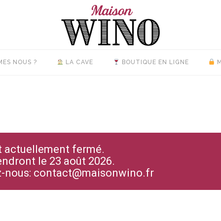
MES NOUS ?
LA CAVE
BOUTIQUE EN LIGNE
M
st actuellement fermé.
endront le 23 août 2026.
ez-nous: contact@maisonwino.fr