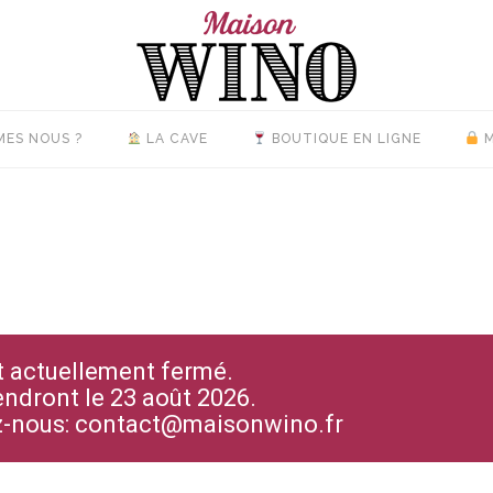
MES NOUS ?
LA CAVE
BOUTIQUE EN LIGNE
M
st actuellement fermé.
endront le 23 août 2026.
ez-nous: contact@maisonwino.fr