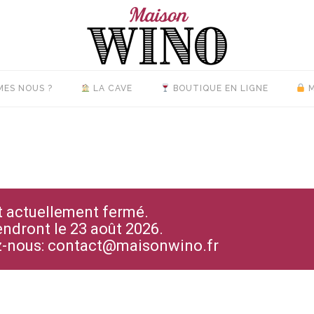
MES NOUS ?
LA CAVE
BOUTIQUE EN LIGNE
M
st actuellement fermé.
endront le 23 août 2026.
ez-nous: contact@maisonwino.fr