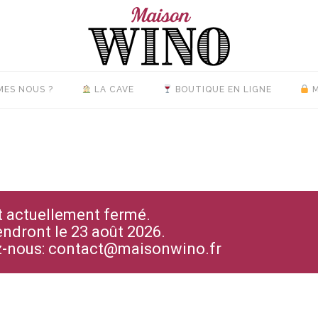
MES NOUS ?
LA CAVE
BOUTIQUE EN LIGNE
M
st actuellement fermé.
endront le 23 août 2026.
ez-nous: contact@maisonwino.fr