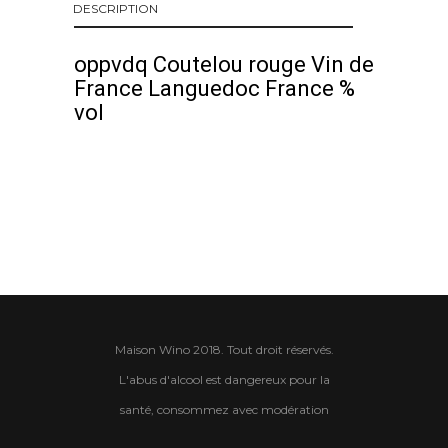
DESCRIPTION
oppvdq Coutelou rouge Vin de
France Languedoc France %
vol
Maison Wino 2018. Tout droit réservés.
L'abus d'alcool est dangereux pour la
santé, consommez avec modération