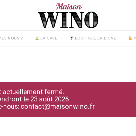
MES NOUS ?
LA CAVE
BOUTIQUE EN LIGNE
M
st actuellement fermé.
endront le 23 août 2026.
ez-nous: contact@maisonwino.fr