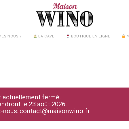
MES NOUS ?
LA CAVE
BOUTIQUE EN LIGNE
M
st actuellement fermé.
endront le 23 août 2026.
ez-nous: contact@maisonwino.fr