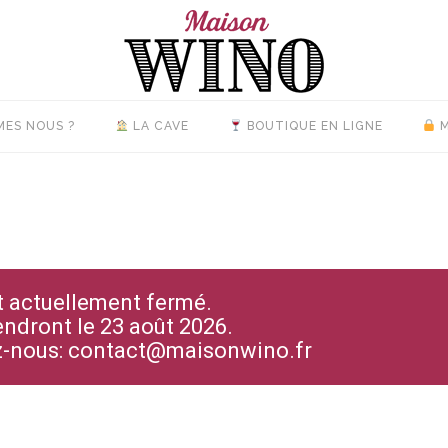
MES NOUS ?
LA CAVE
BOUTIQUE EN LIGNE
M
st actuellement fermé.
endront le 23 août 2026.
ez-nous: contact@maisonwino.fr