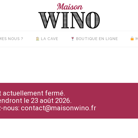
MES NOUS ?
LA CAVE
BOUTIQUE EN LIGNE
M
st actuellement fermé.
endront le 23 août 2026.
ez-nous: contact@maisonwino.fr