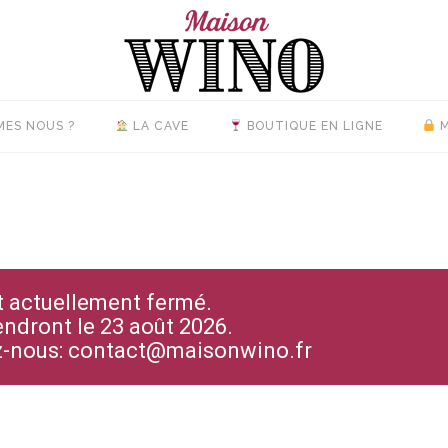
MES NOUS ?
LA CAVE
BOUTIQUE EN LIGNE
M
st actuellement fermé.
endront le 23 août 2026.
ez-nous: contact@maisonwino.fr